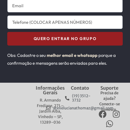
QUERO ENTRAR NO GRUPO
Obs: Cadastre o
seu
melhor email e whatsapp
porque a
confirmação e mensagens serão enviadas para eles.
Informações
Contato
Suporte
Gerais
Precisa de
(19) 3512-
ajuda?
R. Armando
3732
Conecte-se
Frediane, 271 –
atelielucianathomaz@gmail.com
conosco.
Jardim Alba,
Vinhedo – SP,
13289-036