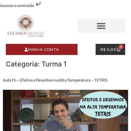
Acessar o conteúdo
AQUARELAS & PINCELADAS
ESMALTES & PINCELADAS
0
MINHA CONTA
R$
0,00
Categoria:
Turma 1
Aula 15 – Efeitos e Desenhos na Alta Temperatura – TETRIS