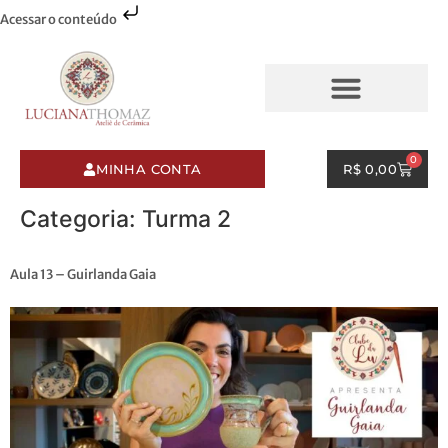
Acessar o conteúdo
AQUARELAS & PINCELADAS
ESMALTES & PINCELADAS
0
MINHA CONTA
R$
0,00
Categoria:
Turma 2
Aula 13 – Guirlanda Gaia