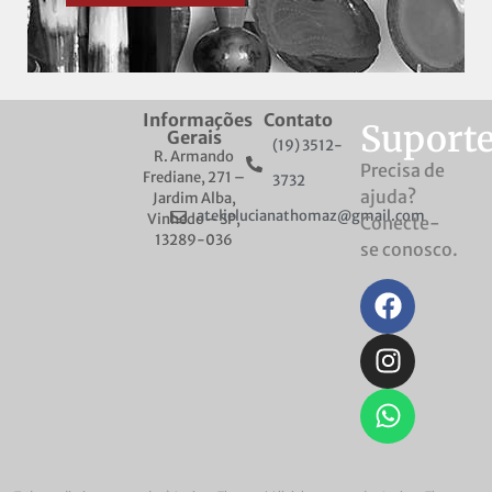
Informações
Contato
Suport
Gerais
(19) 3512-
R. Armando
Precisa de
Frediane, 271 –
3732
ajuda?
Jardim Alba,
atelielucianathomaz@gmail.com
Vinhedo – SP,
Conecte-
13289-036
se conosco.