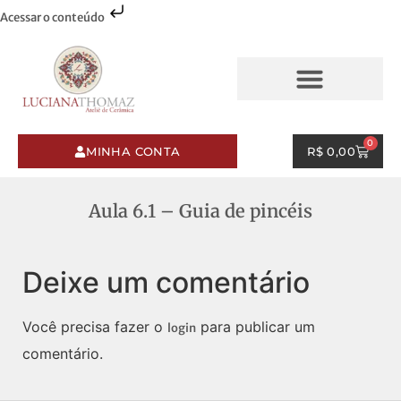
Acessar o conteúdo
AQUARELAS & PINCELADAS
ESMALTES & PINCELADAS
0
MINHA CONTA
R$
0,00
Aula 6.1 – Guia de pincéis
Deixe um comentário
Você precisa fazer o
para publicar um
login
comentário.