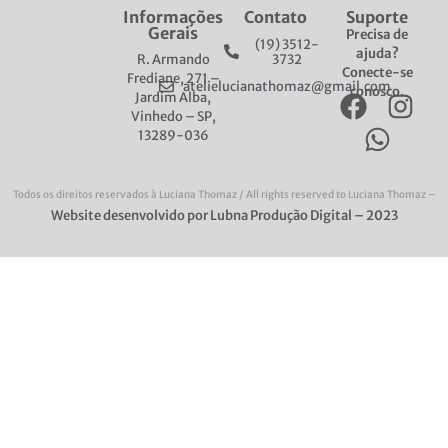
Informações
Contato
Suporte
Gerais
Precisa de
(19) 3512-
ajuda?
R. Armando
3732
Conecte-se
Frediane, 271 –
atelielucianathomaz@gmail.com
conosco.
Jardim Alba,
Vinhedo – SP,
13289-036
Todos os direitos reservados à Luciana Thomaz / All rights reserved to​ Luciana Thomaz –
Website desenvolvido por Lubna Produção Digital – 2023