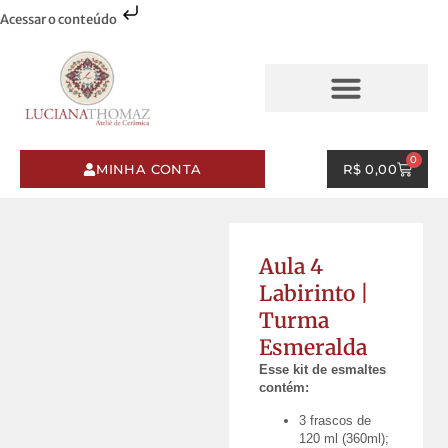
Acessar o conteúdo
AQUARELAS & PINCELADAS
ESMALTES & PINCELADAS
0
MINHA CONTA
R$
0,00
Aula 4
Labirinto |
Turma
Esmeralda
Esse kit de esmaltes
contém:
3 frascos de
120 ml (360ml);