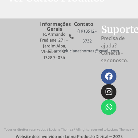
Informações
Contato
Suport
Gerais
(19) 3512-
R. Armando
Precisa de
Frediane, 271 –
3732
ajuda?
Jardim Alba,
atelielucianathomaz@gmail.com
Vinhedo – SP,
Conecte-
13289-036
se conosco.
Todos os direitos reservados à Luciana Thomaz / All rights reserved to​ Luciana Thomaz –
Website desenvolvido por Lubna Produção Digital – 2023