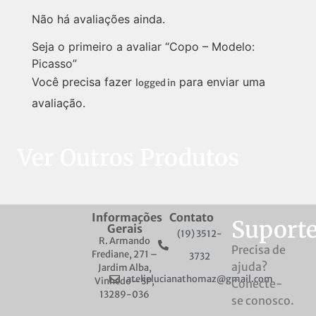
Não há avaliações ainda.
Seja o primeiro a avaliar “Copo – Modelo:
Picasso”
Você precisa fazer
para enviar uma
logged in
avaliação.
Ver Outros Produtos
Informações
Contato
Suport
Gerais
(19) 3512-
R. Armando
Precisa de
Frediane, 271 –
3732
ajuda?
Jardim Alba,
atelielucianathomaz@gmail.com
Vinhedo – SP,
Conecte-
13289-036
se conosco.