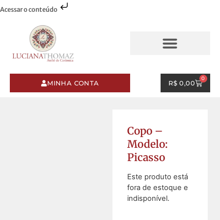
Acessar o conteúdo
AQUARELAS & PINCELADAS
ESMALTES & PINCELADAS
0
MINHA CONTA
R$
0,00
Copo –
Modelo:
Picasso
Este produto está
fora de estoque e
indisponível.