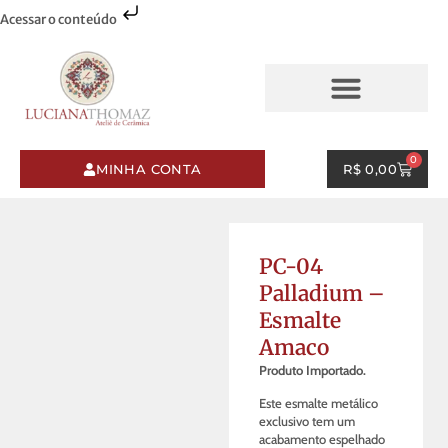
Acessar o conteúdo
AQUARELAS & PINCELADAS
ESMALTES & PINCELADAS
0
MINHA CONTA
R$
0,00
PC-04
Palladium –
Esmalte
Amaco
Produto Importado.
Este esmalte metálico
exclusivo tem um
acabamento espelhado