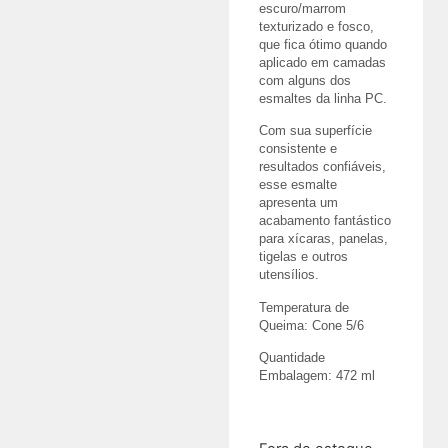
escuro/marrom
texturizado e fosco,
que fica ótimo quando
aplicado em camadas
com alguns dos
esmaltes da linha PC.
Com sua superfície
consistente e
resultados confiáveis,
esse esmalte
apresenta um
acabamento fantástico
para xícaras, panelas,
tigelas e outros
utensílios.
Temperatura de
Queima: Cone 5/6
Quantidade
Embalagem: 472 ml
R$
156,98