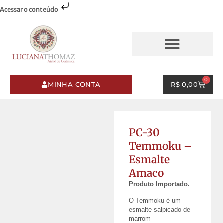
Acessar o conteúdo
AQUARELAS & PINCELADAS
ESMALTES & PINCELADAS
0
MINHA CONTA
R$
0,00
PC-30
Temmoku –
Esmalte
Amaco
Produto Importado.
O Temmoku é um
esmalte salpicado de
marrom