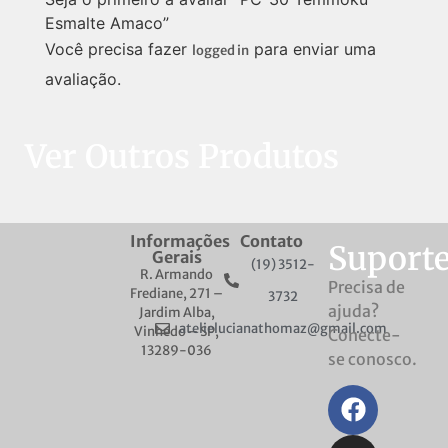
Esmalte Amaco”
Você precisa fazer
para enviar uma
logged in
avaliação.
Ver Outros Produtos
Informações
Contato
Suport
Gerais
(19) 3512-
R. Armando
Precisa de
Frediane, 271 –
3732
ajuda?
Jardim Alba,
atelielucianathomaz@gmail.com
Vinhedo – SP,
Conecte-
13289-036
se conosco.