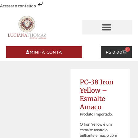
Acessar o conteúdo
AQUARELAS & PINCELADAS
ESMALTES & PINCELADAS
0
MINHA CONTA
R$
0,00
PC-38 Iron
Yellow –
Esmalte
Amaco
Produto Importado.
O Iron Yellow é um
esmalte amarelo
brilhante e macio com