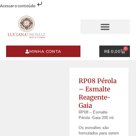
Acessar o conteúdo
AQUARELAS & PINCELADAS
ESMALTES & PINCELADAS
0
MINHA CONTA
R$
0,00
RP08 Pérola
– Esmalte
Reagente-
Gaia
RP08 – Esmalte
Pérola -Gaia 200 ml.
Os esmaltes são
formulados para serem