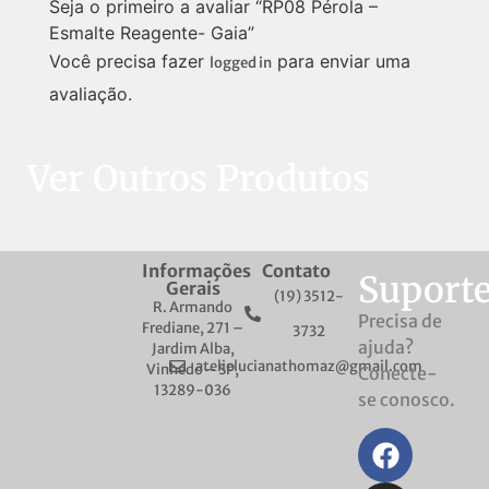
Seja o primeiro a avaliar “RP08 Pérola –
Esmalte Reagente- Gaia”
Você precisa fazer
para enviar uma
logged in
avaliação.
Ver Outros Produtos
Informações
Contato
Suport
Gerais
(19) 3512-
R. Armando
Precisa de
Frediane, 271 –
3732
ajuda?
Jardim Alba,
atelielucianathomaz@gmail.com
Vinhedo – SP,
Conecte-
13289-036
se conosco.