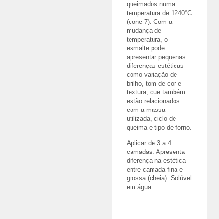
queimados numa
temperatura de 1240°C
(cone 7). Com a
mudança de
temperatura, o
esmalte pode
apresentar pequenas
diferenças estéticas
como variação de
brilho, tom de cor e
textura, que também
estão relacionados
com a massa
utilizada, ciclo de
queima e tipo de forno.
Aplicar de 3 a 4
camadas. Apresenta
diferença na estética
entre camada fina e
grossa (cheia). Solúvel
em água.
R$
36,70