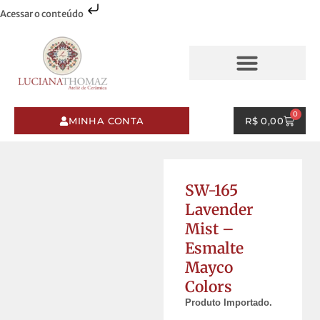
Acessar o conteúdo
AQUARELAS & PINCELADAS
ESMALTES & PINCELADAS
0
MINHA CONTA
R$
0,00
SW-165
Lavender
Mist –
Esmalte
Mayco
Colors
Produto Importado.