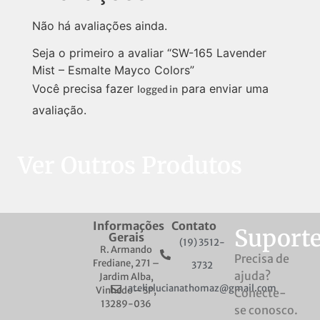
Não há avaliações ainda.
Seja o primeiro a avaliar “SW-165 Lavender
Mist – Esmalte Mayco Colors”
Você precisa fazer
para enviar uma
logged in
avaliação.
Ver Outros Produtos
Informações
Contato
Suport
Gerais
(19) 3512-
R. Armando
Precisa de
Frediane, 271 –
3732
ajuda?
Jardim Alba,
atelielucianathomaz@gmail.com
Vinhedo – SP,
Conecte-
13289-036
se conosco.