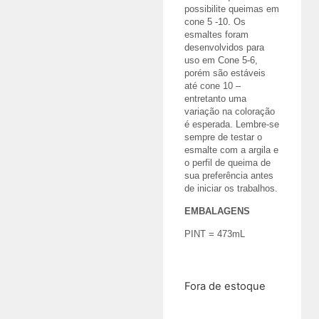
possibilite queimas em
cone 5 -10. Os
esmaltes foram
desenvolvidos para
uso em Cone 5-6,
porém são estáveis
até cone 10 –
entretanto uma
variação na coloração
é esperada. Lembre-se
sempre de testar o
esmalte com a argila e
o perfil de queima de
sua preferência antes
de iniciar os trabalhos.
EMBALAGENS
PINT = 473mL
R$
205,28
Fora de estoque