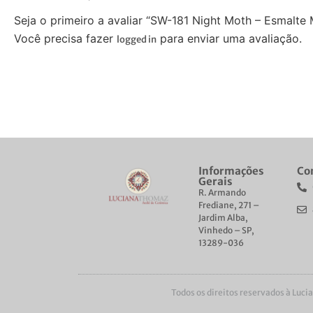
Seja o primeiro a avaliar “SW-181 Night Moth – Esmalte
Você precisa fazer
para enviar uma avaliação.
logged in
Ver Outros Produtos
Informações
Co
Gerais
R. Armando
Frediane, 271 –
Jardim Alba,
Vinhedo – SP,
13289-036
Todos os direitos reservados à Luci