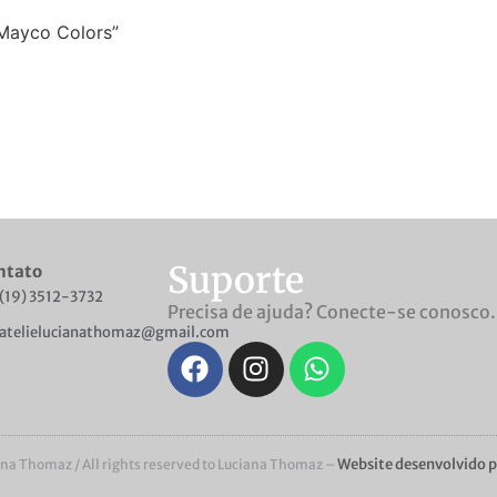
 Mayco Colors”
Suporte
ntato
(19) 3512-3732
Precisa de ajuda? Conecte-se conosco.
atelielucianathomaz@gmail.com
Website desenvolvido p
ana Thomaz / All rights reserved to​ Luciana Thomaz –